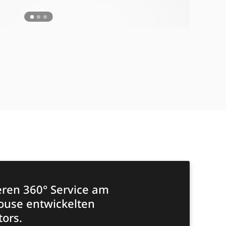
eren 360° Service am
house entwickelten
ors.