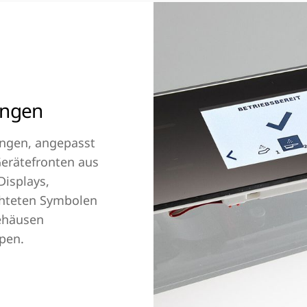
ungen
ungen, angepasst
Gerätefronten aus
Displays,
chteten Symbolen
ehäusen
pen.