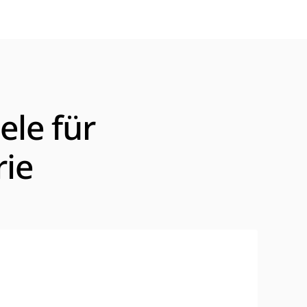
le für
rie