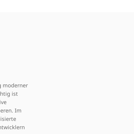
ng moderner
tig ist
ive
ieren. Im
sierte
ntwicklern