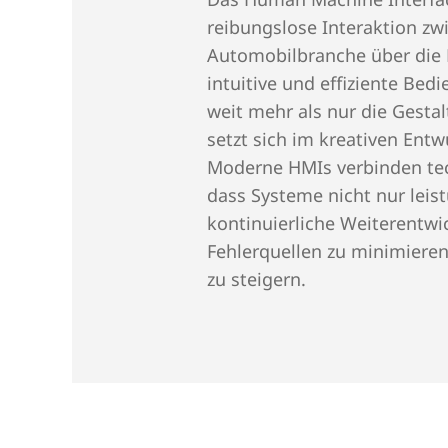
reibungslose Interaktion zw
die jeweiligen Anwend
Automobilbranche über die 
Entwicklung ist geprägt
intuitive und effiziente B
Touch-Gesten und die 
weit mehr als nur die Gesta
Sensoren die Benutzer
setzt sich im kreativen En
Moderne HMIs verbinden tec
dass Systeme nicht nur leist
Wenn es um hochwertig
kontinuierliche Weiterentwi
Experience geht, sind w
Fehlerquellen zu minimieren
zu steigern.