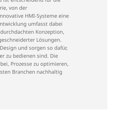
ie, von der
em Weg zur HMI-
innovative HMI-Systeme eine
uelle Trends wie Multi-
Entwicklung umfasst dabei
ten mit Touch-
r durchdachten Konzeption,
er verbessern.
ßgeschneiderter Lösungen.
esign und sorgen so dafür,
er zu bedienen sind. Die
optimale User
bei, Prozesse zu optimieren,
chsten Branchen nachhaltig