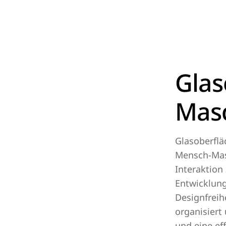
Glas
Masc
Glasoberflä
Mensch-Masc
Interaktion
Entwicklung
Designfreih
organisiert
und eine ef