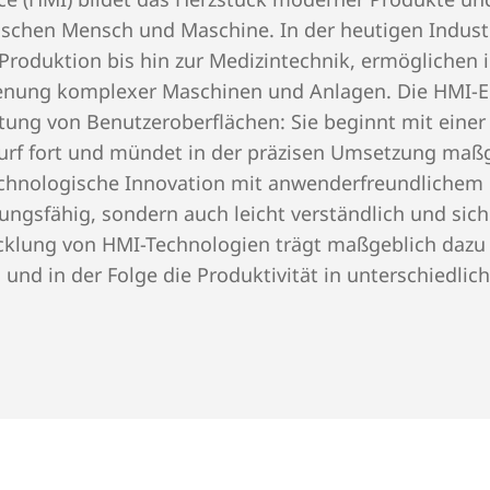
ischen Mensch und Maschine. In der heutigen Industr
ungen zugeschnitten sind. Die Reise auf d
Produktion bis hin zur Medizintechnik, ermöglichen 
 von kontinuierlicher Innovation, wobei akt
edienung komplexer Maschinen und Anlagen. Die HMI-
Kombination von haptischen Bedienelemen
ltung von Benutzeroberflächen: Sie beginnt mit eine
freundlichkeit und Anwendererfahrung weit
twurf fort und mündet in der präzisen Umsetzung ma
hnologische Innovation mit anwenderfreundlichem D
ungsfähig, sondern auch leicht verständlich und sich
es Design, intuitive Bedienung und eine 
cklung von HMI-Technologien trägt maßgeblich dazu 
ir ihr Partner.
 und in der Folge die Produktivität in unterschiedli