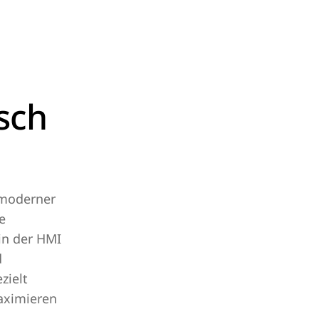
sch
 moderner
e
in der HMI
d
zielt
maximieren