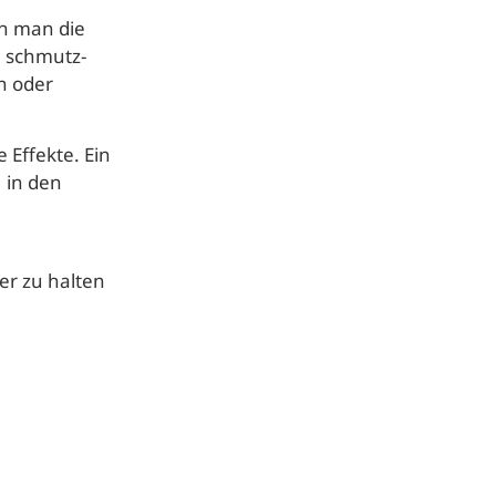
n man die
n schmutz-
n oder
 Effekte. Ein
 in den
r zu halten