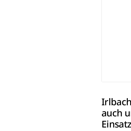
Irlbac
auch u
Einsat