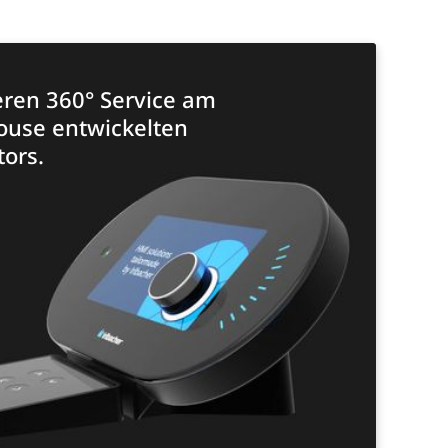
eren 360° Service am
house entwickelten
ors.