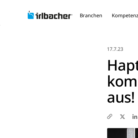
Branchen
Kompeten
17.7.23
Hapt
komm
aus!