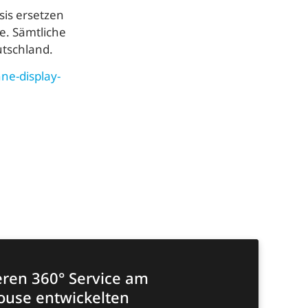
is ersetzen
e. Sämtliche
utschland.
ne-display-
eren 360° Service am
house entwickelten