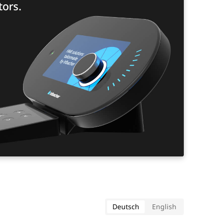
ors.
Deutsch
English